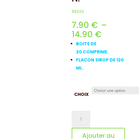
Noté
17
4.76
7.90
€
–
sur 5 basé
sur
Plage
14.90
€
notations
client
de
BOITE DE
prix :
20
COMPRIME.
7.90 €
FLACON SIROP DE 120
à
ML.
14.90 €
CHOIX
quantité
de
SUPER
Ajouter au
APETI