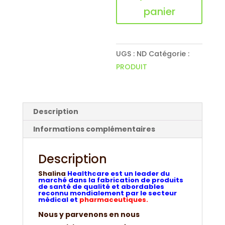
panier
BOITE
DE
20
C0MPRIMES
UGS :
ND
Catégorie :
OU
PRODUIT
SIROP
DE
125
Description
ML
Informations complémentaires
LIRE
DESCRIPTION.
Description
Shalina
Healthcare est un leader du
marché dans la fabrication de produits
de santé de qualité et abordables
reconnu mondialement par le secteur
médical et
pharmaceutiques.
Nous y parvenons en nous