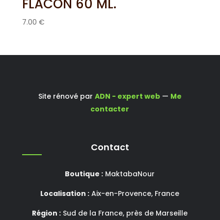
FLACON 60 ML.
7.00
€
Site rénové par
ADN - expert web
—
Me
contacter
Contact
Boutique :
MaktabaNour
Localisation :
Aix-en-Provence, France
Région :
Sud de la France, près de Marseille