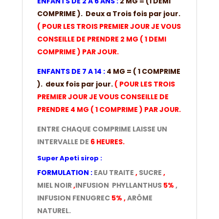
ENFANTS DE 2 A 6 ANS :
2 MG = (1 DEMI
COMPRIME ). Deux a Trois fois par jour.
( POUR LES TROIS PREMIER JOUR JE VOUS
CONSEILLE DE PRENDRE 2 MG ( 1 DEMI
COMPRIME ) PAR JOUR.
ENFANTS DE 7 A 14 :
4 MG = ( 1 COMPRIME
). deux fois par jour.
( POUR LES TROIS
PREMIER JOUR JE VOUS CONSEILLE DE
PRENDRE 4 MG ( 1 COMPRIME ) PAR JOUR.
ENTRE CHAQUE COMPRIME LAISSE UN
INTERVALLE DE
6 HEURES.
Super Apeti sirop :
FORMULATION :
EAU TRAITE
,
SUCRE
,
MIEL NOIR
,
INFUSION
PHYLLANTHUS
5%
,
INFUSION FENUGREC
5% ,
ARÔM
E
NATUREL.